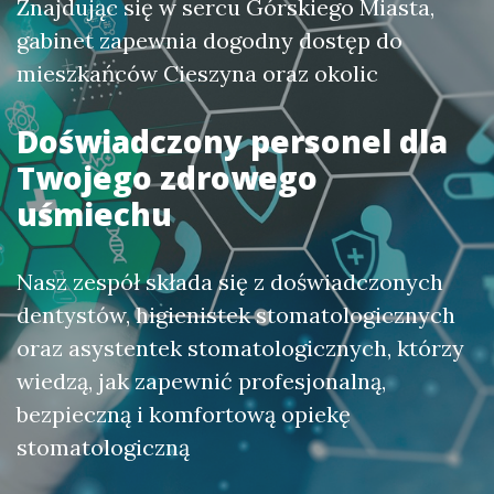
Znajdując się w sercu Górskiego Miasta,
gabinet zapewnia dogodny dostęp do
mieszkańców Cieszyna oraz okolic
Doświadczony personel dla
Twojego zdrowego
uśmiechu
Nasz zespół składa się z doświadczonych
dentystów, higienistek stomatologicznych
oraz asystentek stomatologicznych, którzy
wiedzą, jak zapewnić profesjonalną,
bezpieczną i komfortową opiekę
stomatologiczną