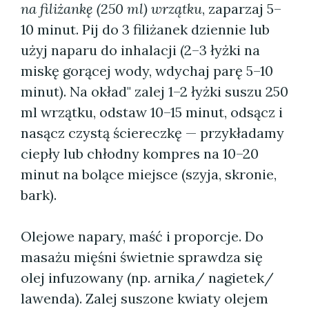
na filiżankę (250 ml) wrzątku
, zaparzaj 5–
10 minut. Pij do 3 filiżanek dziennie lub
użyj naparu do inhalacji (2–3 łyżki na
miskę gorącej wody, wdychaj parę 5–10
minut). Na okład" zalej 1–2 łyżki suszu 250
ml wrzątku, odstaw 10–15 minut, odsącz i
nasącz czystą ściereczkę — przykładamy
ciepły lub chłodny kompres na 10–20
minut na bolące miejsce (szyja, skronie,
bark).
Olejowe napary, maść i proporcje. Do
masażu mięśni świetnie sprawdza się
olej infuzowany (np. arnika/ nagietek/
lawenda). Zalej suszone kwiaty olejem