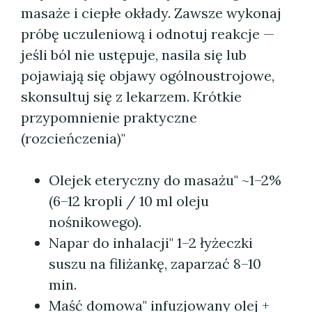
masaże i ciepłe okłady. Zawsze wykonaj
próbę uczuleniową i odnotuj reakcje —
jeśli ból nie ustępuje, nasila się lub
pojawiają się objawy ogólnoustrojowe,
skonsultuj się z lekarzem. Krótkie
przypomnienie praktyczne
(rozcieńczenia)"
Olejek eteryczny do masażu" ~1–2%
(6–12 kropli / 10 ml oleju
nośnikowego).
Napar do inhalacji" 1–2 łyżeczki
suszu na filiżankę, zaparzać 8–10
min.
Maść domowa" infuzjowany olej +