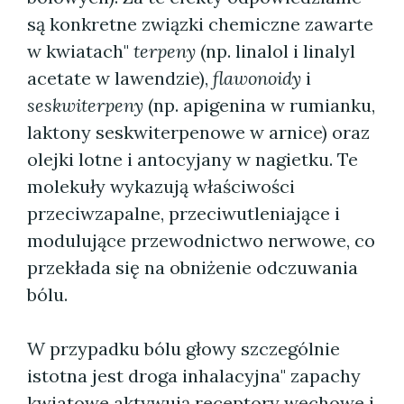
są konkretne związki chemiczne zawarte
w kwiatach"
terpeny
(np. linalol i linalyl
acetate w lawendzie),
flawonoidy
i
seskwiterpeny
(np. apigenina w rumianku,
laktony seskwiterpenowe w arnice) oraz
olejki lotne i antocyjany w nagietku. Te
molekuły wykazują właściwości
przeciwzapalne, przeciwutleniające i
modulujące przewodnictwo nerwowe, co
przekłada się na obniżenie odczuwania
bólu.
W przypadku bólu głowy szczególnie
istotna jest droga inhalacyjna" zapachy
kwiatowe aktywują receptory węchowe i