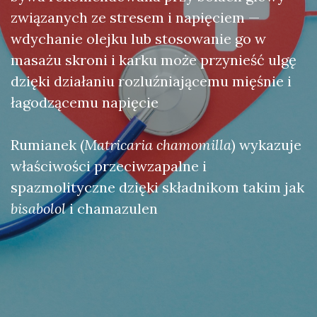
związanych ze stresem i napięciem —
wdychanie olejku lub stosowanie go w
masażu skroni i karku może przynieść ulgę
dzięki działaniu rozluźniającemu mięśnie i
łagodzącemu napięcie
Rumianek (
Matricaria chamomilla
) wykazuje
właściwości przeciwzapalne i
spazmolityczne dzięki składnikom takim jak
bisabolol
i chamazulen