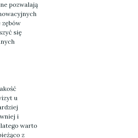
ne pozwalają
innowacyjnych
e zębów
szyć się
anych
jakość
izyt u
rdziej
wniej i
Dlatego warto
bieżąco z