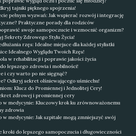
k poprawić wygląd oczu i poczuć się młodziej?
kryj tajniki pięknego spojrzenia!
cie pełnym wyzwań: Jak wspierać rozwój i integrację
styczne? Praktyczne porady dla rodziców
 poprawić swoje samopoczucie i wzmocnić organizm?
j Sekrety Zdrowego Stylu Życia!
dłużania rzęs: Idealne miejsce dla każdej stylistki
nice Idealnego Wyglądu Twoich Rzęs!
la w rehabilitacji i poprawie jakości życia
 do lepszego zdrowia i mobilności!
ce i czy warto po nie sięgnąć?
ące? Odkryj sekret olśniewającego uśmiechu!
om: Klucz do Promiennej i Jednolitej Cery!
ekret zdrowej i promiennej cery
go w medycynie: Kluczowy krok ku zrównoważonemu
ny zdrowia
o w medycynie: Jak szpitale mogą zmniejszyć swój
e kroki do lepszego samopoczucia i długowieczności