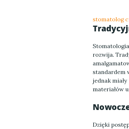
stomatolog c
Tradycy
Stomatologia
rozwija. Tra
amalgamatowe
standardem w 
jednak miały
materiałów u
Nowocze
Dzięki postę