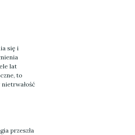
a się i
łnienia
le lat
czne, to
y nietrwałość
gia przeszła