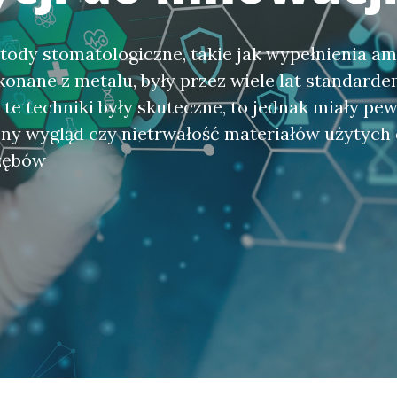
tody stomatologiczne, takie jak wypełnienia 
onane z metalu, były przez wiele lat standarde
te techniki były skuteczne, to jednak miały pew
zny wygląd czy nietrwałość materiałów użytych
 zębów