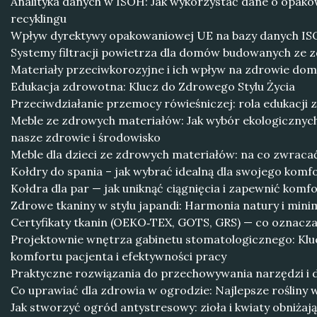
Analityka danych w ISOH: Jak wykorzystać dane o opak
recyklingu
Wpływ dyrektywy opakowaniowej UE na bazy danych ISO
Systemy filtracji powietrza dla domów budowanych ze 
Materiały przeciwkorozyjne i ich wpływ na zdrowie d
Edukacja zdrowotna: Klucz do Zdrowego Stylu Życia
Przeciwdziałanie przemocy rówieśniczej: rola edukacji z
Meble ze zdrowych materiałów: Jak wybór ekologicznyc
nasze zdrowie i środowisko
Meble dla dzieci ze zdrowych materiałów: na co zwrac
Kołdry do spania – jak wybrać idealną dla swojego komf
Kołdra dla par — jak uniknąć ciągnięcia i zapewnić kom
Zdrowe tkaniny w stylu japandi: Harmonia natury i mi
Certyfikaty tkanin (OEKO‑TEX, GOTS, GRS) — co oznaczaj
Projektownie wnętrza gabinetu stomatologicznego: Klu
komfortu pacjenta i efektywności pracy
Praktyczne rozwiązania do przechowywania narzędzi i
Co uprawiać dla zdrowia w ogrodzie: Najlepsze rośliny 
Jak stworzyć ogród antystresowy: zioła i kwiaty obniżaj