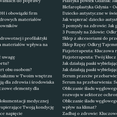
owaniach do poprawy
Plastyka powiek Gdańsk: Ja
Blefaroplastyka Gdynia - Od
H i obowiązki firm
Dziecko autystyczne w świe
zdrowych materiałów
Jak wspierać dziecko auty
omowników
3 pomysły na zdrowie: Jak
3 Pomysły na Zdowie: Odkry
drowotnej i profilaktyki
Sklep z akcesoriami do prze
h materiałów wpływa na
Sklep Rzęsy: Odkryj Tajem
Fizjoterapeuta: Kluczowa ro
ać uwagę
Fizjoterapeuta: Twój klucz
ortu?
Jak działają paski wybielają
fort obu osobom?
Jak działają paski wybielaj
nimalizmu w Twoim wnętrzu
Serum przeciw przebarwieni
ą dla zdrowia i środowiska
Serum na przebarwienia: S
czowe elementy dla
Obliczanie śladu węglowe
rozwoju w sektorze ochro
 dokumentacji medycznej
Obliczanie śladu węgloweg
wspierające Twoją kondycję
wpływ na klimat?
ące napięcie
Zadbaj o zdrowie: Kluczow