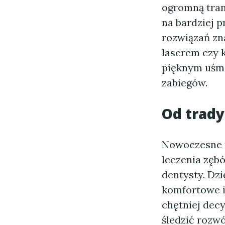
ogromną tran
na bardziej 
rozwiązań zn
laserem czy k
pięknym uśmi
zabiegów.
Od trady
Nowoczesne t
leczenia zębó
dentysty. Dz
komfortowe i 
chętniej dec
śledzić rozwó