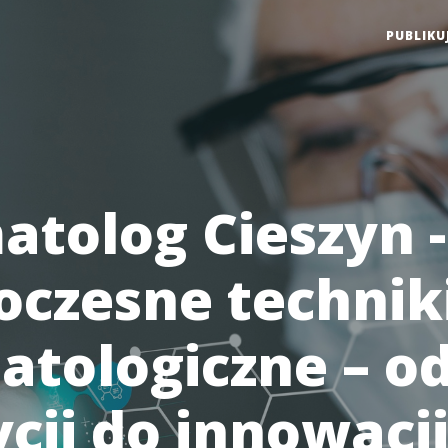
PUBLIKU
atolog Cieszyn -
czesne technik
atologiczne – o
cji do innowacj