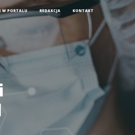
J W PORTALU
REDAKCJA
KONTAKT
i
d
i