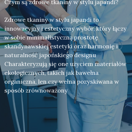
Czym są zdrowe tkaniny w stylu japandi?
Zdrowe tkaniny w stylu japandi to
innowacyjny i estetyczny wybór, który łączy
w sobie minimalistyczną prostotę
skandynawskiej estetyki oraz harmonię i
naturalność japońskiego designu
Charakteryzują się one użyciem materiałów
ekologicznych, takich jak bawełna
organiczna, len czy wełna pozyskiwana w
sposób zrównoważony