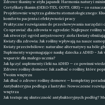
Zdrowe tkaniny w stylu japandi: Harmonia natury i mi
Certyfikaty tkanin (OEKO‑TEX, GOTS, GRS) — co oznaczaj
Projektownie wnętrza gabinetu stomatologicznego: Klu
komfortu pacjenta i efektywności pracy
Praktyczne rozwiązania do przechowywania narzędzi i
Co uprawiać dla zdrowia w ogrodzie: Najlepsze rośliny 
Jak stworzyć ogród antystresowy: zioła i kwiaty obniżaj
Kwiaty dla zdrowia: Jak rośliny wpływają na nasze samo
Kwiaty przeciwbólowe: naturalne alternatywy na bóle gł
Suplementy wspomagające naukę dziecka z ADHD – Jak
wsparcie dla małego ucznia?
Jak łączyć suplementy i leki na ADHD — co powinni wiedz
Zdrowe rośliny domowe: Jak zadbać o rośliny, które pop
Twoim wnętrzu
Jak dbać o zdrowe rośliny domowe — kompletny poradni
Antybakteryjna podłoga z lastryko: Nowoczesne rozwią
wnętrza
Jak testuje się skuteczność antybakteryjnych podłóg? Me