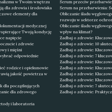
nimalizmu w Twoim wnętrzu
Serum przeciw przebarwieni
ą dla zdrowia i środowiska
Serum na przebarwienia: S
czowe elementy dla
Obliczanie śladu węglowe
rozwoju w sektorze ochro
 dokumentacji medycznej
Obliczanie śladu węgloweg
wspierające Twoją kondycję
wpływ na klimat?
ące napięcie
Zadbaj o zdrowie: Kluczow
poczucie i zdrowie
Zadbaj o zdrowie: 10 skut
owy i mięśni
Zadbaj o zdrowie: Kluczow
 wybrać odpowiednie
Zadbaj o zdrowie: 7 klucz
Zadbaj o zdrowie: Kluczow
ieć rodzice i opiekunowie
Zadbaj o zdrowie: Kluczow
rawią jakość powietrza w
Zadbaj o zdrowie: Kluczow
Zadbaj o zdrowie: Kluczow
k dla początkujących
Zadbaj o zdrowie: 7 skutec
zanie dla zdrowego
Zadbaj o zdrowie: Praktyc
tody i laboratoria