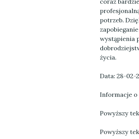
coraz bardzi
profesjonaln
potrzeb. Dzi
zapobieganie
wystąpienia 
dobrodziejst
życia.
Data: 28-02-
Informacje o
Powyższy tekst
Powyższy tek