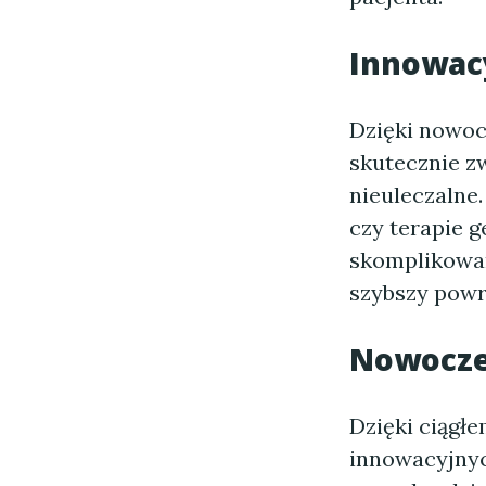
Innowac
Dzięki nowo
skutecznie z
nieuleczalne
czy terapie 
skomplikowan
szybszy powr
Nowocze
Dzięki ciągł
innowacyjnyc