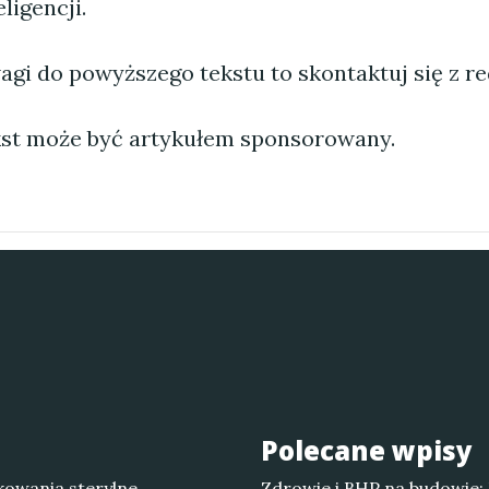
ligencji.
agi do powyższego tekstu to skontaktuj się z re
st może być artykułem sponsorowany.
Polecane wpisy
owania sterylne
Zdrowie i BHP na budowie: