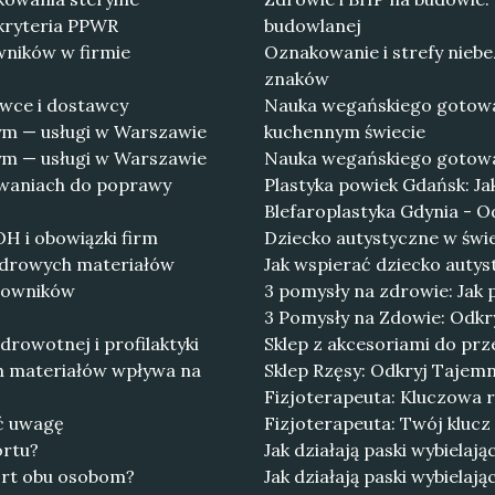
 kryteria PPWR
budowlanej
wników w firmie
Oznakowanie i strefy niebe
znaków
wce i dostawcy
Nauka wegańskiego gotowan
ym — usługi w Warszawie
kuchennym świecie
ym — usługi w Warszawie
Nauka wegańskiego gotowani
owaniach do poprawy
Plastyka powiek Gdańsk: Ja
Blefaroplastyka Gdynia - Od
H i obowiązki firm
Dziecko autystyczne w świe
zdrowych materiałów
Jak wspierać dziecko auty
omowników
3 pomysły na zdrowie: Jak
3 Pomysły na Zdowie: Odkry
drowotnej i profilaktyki
Sklep z akcesoriami do prze
h materiałów wpływa na
Sklep Rzęsy: Odkryj Tajem
Fizjoterapeuta: Kluczowa ro
ać uwagę
Fizjoterapeuta: Twój klucz
ortu?
Jak działają paski wybielają
fort obu osobom?
Jak działają paski wybielaj