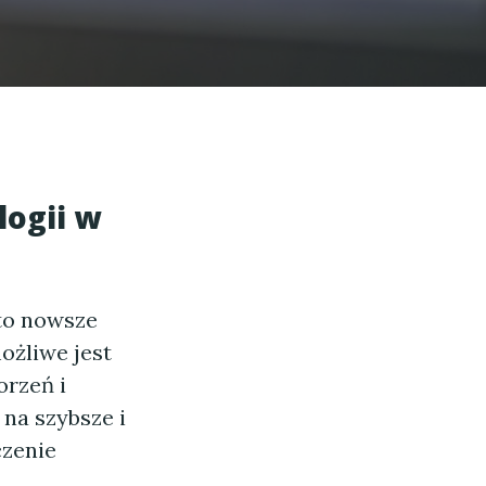
ogii w
to nowsze
ożliwe jest
orzeń i
na szybsze i
czenie