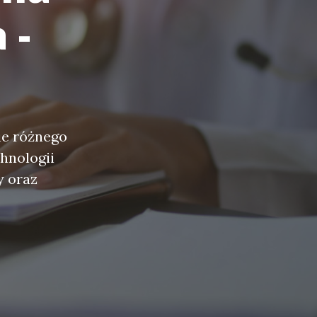
 -
ie różnego
hnologii
y oraz