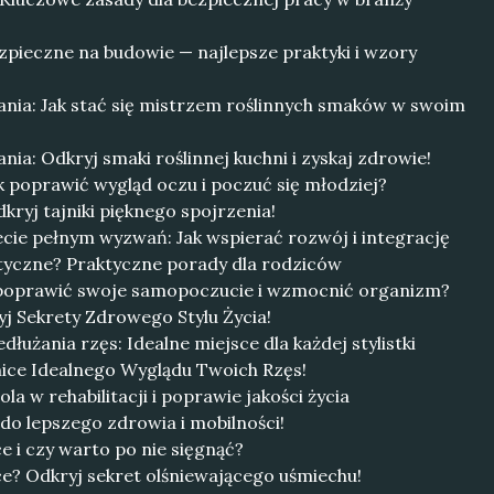
zpieczne na budowie — najlepsze praktyki i wzory
ia: Jak stać się mistrzem roślinnych smaków w swoim
a: Odkryj smaki roślinnej kuchni i zyskaj zdrowie!
k poprawić wygląd oczu i poczuć się młodziej?
kryj tajniki pięknego spojrzenia!
cie pełnym wyzwań: Jak wspierać rozwój i integrację
styczne? Praktyczne porady dla rodziców
 poprawić swoje samopoczucie i wzmocnić organizm?
j Sekrety Zdrowego Stylu Życia!
dłużania rzęs: Idealne miejsce dla każdej stylistki
nice Idealnego Wyglądu Twoich Rzęs!
la w rehabilitacji i poprawie jakości życia
 do lepszego zdrowia i mobilności!
ce i czy warto po nie sięgnąć?
ące? Odkryj sekret olśniewającego uśmiechu!