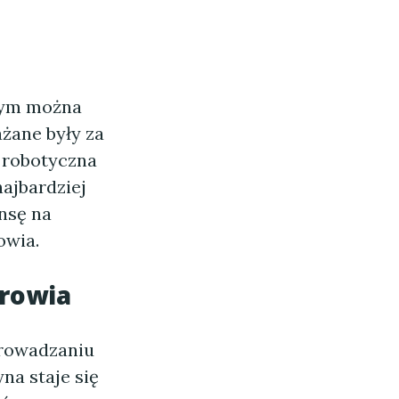
nym można
żane były za
a robotyczna
ajbardziej
nsę na
owia.
rowia
prowadzaniu
a staje się