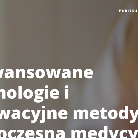
PUBLIKU
wansowane
ologie i
wacyjne metody
czesna medyc