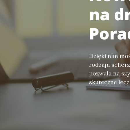
na d
Pora
Dzięki nim moż
rodzaju schor
pozwala na szy
skuteczne lecz